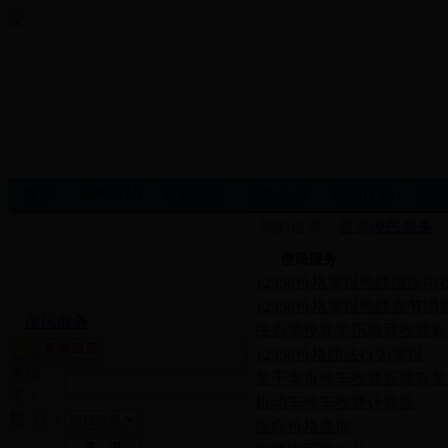
首页
机构介绍
通知公告
党务公开
规划计划
投资
您的位置：
首页
便民服务
便民服务
·
12358价格举报热线国庆
创先争优
·
12358价格举报热线春节消
便民服务
·
民办学校非学历教育收费标
·
12358价格违法行为举报
关键
·
关于本市停车收费管理有关
字：
·
机动车停车收费计算器
栏 目：
·
医疗价格查询